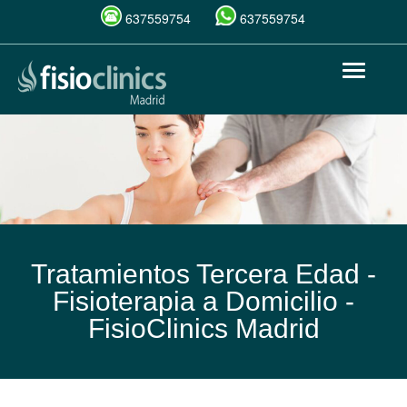
637559754
637559754
Pasar
Toggle
al
navigat
contenido
principal
Tratamientos Tercera Edad -
Fisioterapia a Domicilio -
FisioClinics Madrid