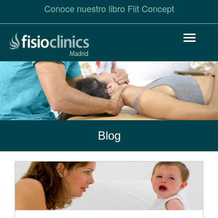
Conoce nuestro libro Fiit Concept
Pasar
Toggle
al
navigat
contenido
principal
Blog