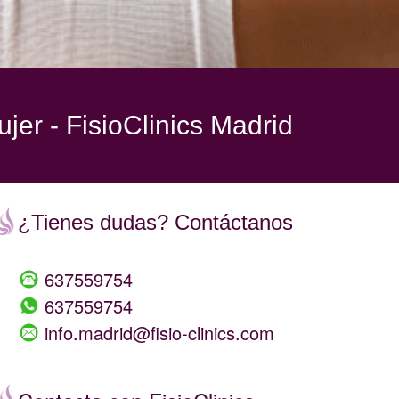
ujer -
FisioClinics Madrid
¿Tienes dudas? Contáctanos
637559754
637559754
info.madrid@fisio-clinics.com