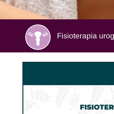
Fisioterapia urog
Fisioterapia
Del
Suelo
Pélvico
o
Uroginecología.