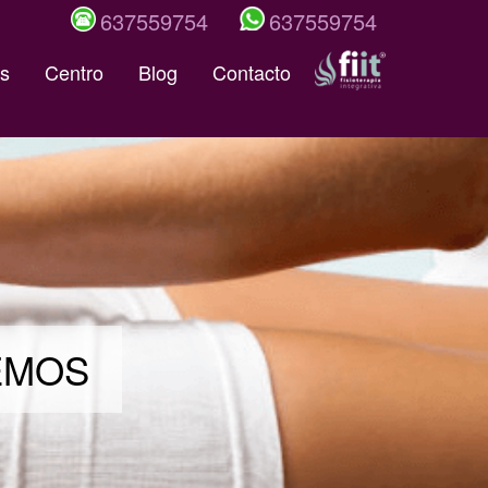
637559754
637559754
s
Centro
Blog
Contacto
DEMOS