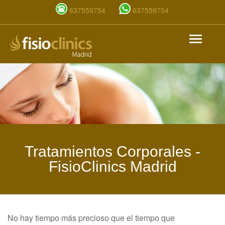
637559754
637559754
Pasar
Toggle
al
navigat
contenido
principal
Tratamientos Corporales -
FisioClinics Madrid
No hay tiempo más precioso que el tiempo que